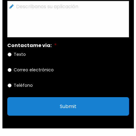
Describanos
su
aplicación
Contactame via:
*
Texto
Correo electrónico
Teléfono