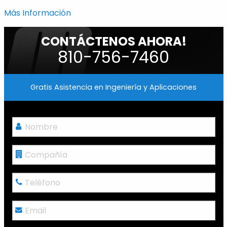
Más Información
CONTÁCTENOS AHORA!
810-756-7460
Gratis Asistencia en Ingeniería y Aplicaciones
Nombre
*
Compañía
Teléfono
*
Email
*