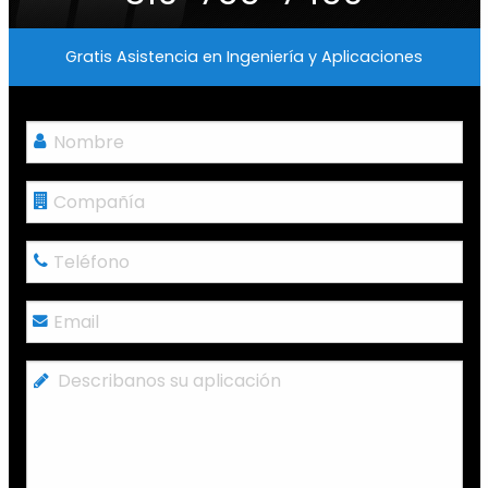
Gratis Asistencia en Ingeniería y Aplicaciones
Nombre
*
Compañía
Teléfono
*
Email
*
Describanos
su
aplicación