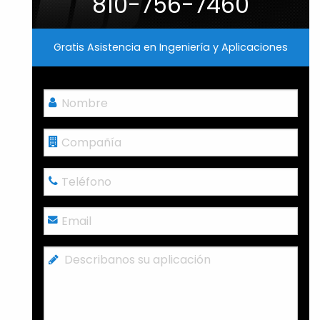
810-756-7460
Gratis Asistencia en Ingeniería y Aplicaciones
Nombre
*
Compañía
Teléfono
*
Email
*
Describanos
su
aplicación