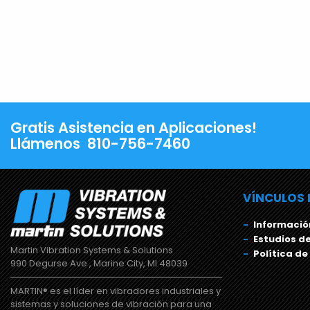
Gratis Asistencia en Aplicaciones!
Llámenos
810-756-7460
VÍNCULOS 
Informació
Estudios d
Martin Vibration Systems & Solutions
Política de
990 Degurse Ave , Marine City, MI 48039
MARTIN® es el líder en vibradores industriales y
sistemas y soluciones de vibración para una