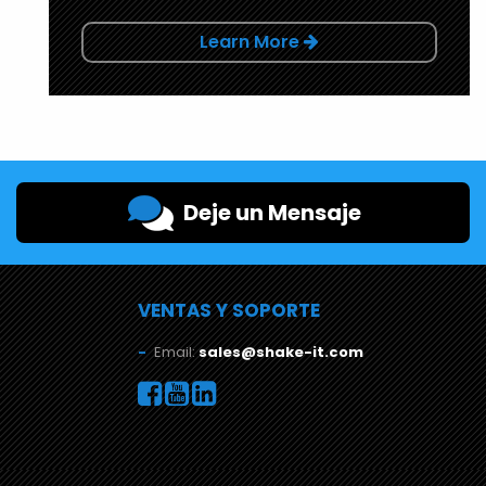
Learn More
Deje un Mensaje
VENTAS Y SOPORTE
Email:
sales@shake-it.com