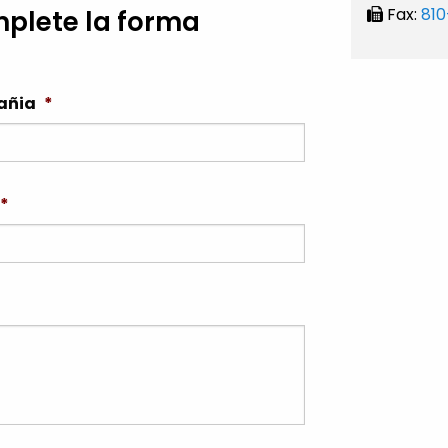
Fax:
81
mplete la forma
añia
*
*