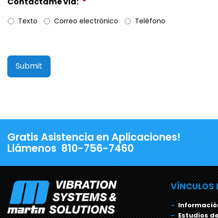
Contactame via:
*
Texto
Correo electrónico
Teléfono
Gratis Asistencia en Aplicaciones!
Llámenos
810-756-7460
VÍNCULOS 
Informació
Estudios d