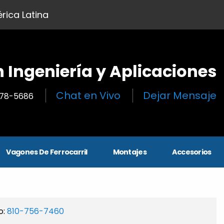
rica Latina
n Ingeniería y Aplicaciones
Chat en Vivo
Dejar Mensaje
278-5686
Vagones De Ferrocarril
Montajes
Accesorios
o:
810-756-7460