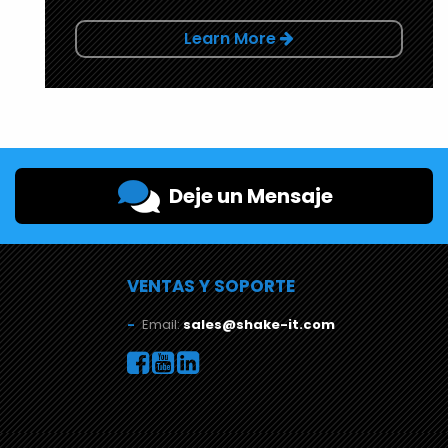
Learn More
Deje un Mensaje
VENTAS Y SOPORTE
Email:
sales@shake-it.com