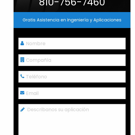
810-756-7460
Gratis Asistencia en Ingeniería y Aplicaciones
Nombre
*
Compañía
Teléfono
*
Email
*
Describanos
su
aplicación