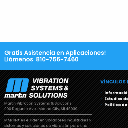
Gratis Asistencia en Aplicaciones!
Llámenos
810-756-7460
VÍNCULOS 
Informació
Estudios d
Martin Vibration Systems & Solutions
Política de
990 Degurse Ave , Marine City, MI 48039
MARTIN® es el líder en vibradores industriales y
sistemas y soluciones de vibración para una